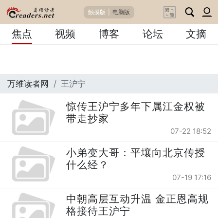
触摸版
|
电脑版
焦点
视频
博客
论坛
文摘
万维读者网
王沪宁
惊传王沪宁多年下属江金权被
带走抄家
07-22 18:52
小弟变大哥：平壤向北京传授
什么经？
07-19 17:16
中朝高层互动升温 金正恩高规
格接待王沪宁