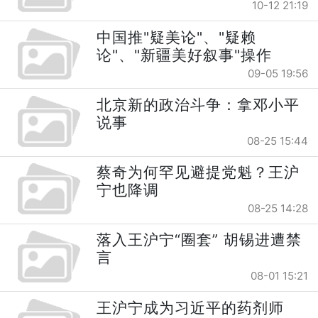
10-12 21:19
中国推"疑美论"、"疑赖
论"、"新疆美好叙事"操作
09-05 19:56
北京新的政治斗争：拿邓小平
说事
08-25 15:44
蔡奇为何罕见避提党魁？王沪
宁也降调
08-25 14:28
落入王沪宁“圈套” 胡锡进遭禁
言
08-01 15:21
王沪宁成为习近平的药剂师