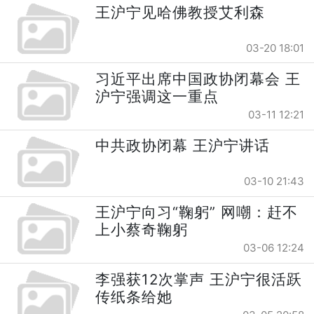
王沪宁见哈佛教授艾利森
03-20 18:01
习近平出席中国政协闭幕会 王
沪宁强调这一重点
03-11 12:21
中共政协闭幕 王沪宁讲话
03-10 21:43
王沪宁向习“鞠躬” 网嘲：赶不
上小蔡奇鞠躬
03-06 12:24
李强获12次掌声 王沪宁很活跃
传纸条给她