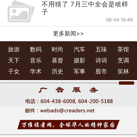
不用猜了 7月三中全会是啥样
子
06-04 18:48
更多新闻>>
旅游
数码
时尚
汽车
五味
茶馆
天下
音乐
基督
摄影
诗词
烹调
子女
学术
历史
军事
股市
笑林