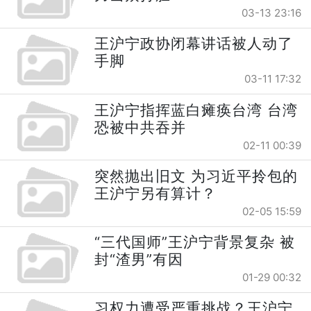
03-13 23:16
王沪宁政协闭幕讲话被人动了
手脚
03-11 17:32
王沪宁指挥蓝白瘫痪台湾 台湾
恐被中共吞并
02-11 00:39
突然抛出旧文 为习近平拎包的
王沪宁另有算计？
02-05 15:59
“三代国师”王沪宁背景复杂 被
封“渣男”有因
01-29 00:32
习权力遭受严重挑战？王沪宁