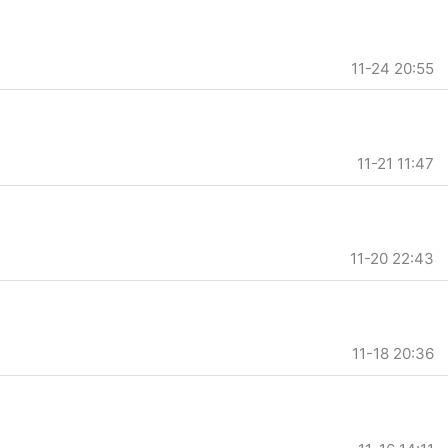
11-24 20:55
11-21 11:47
11-20 22:43
11-18 20:36