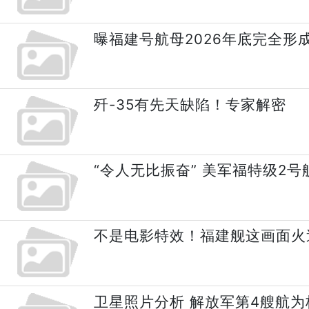
曝福建号航母2026年底完全形
歼-35有先天缺陷！专家解密
“令人无比振奋” 美军福特级2
不是电影特效！福建舰这画面火
卫星照片分析 解放军第4艘航为