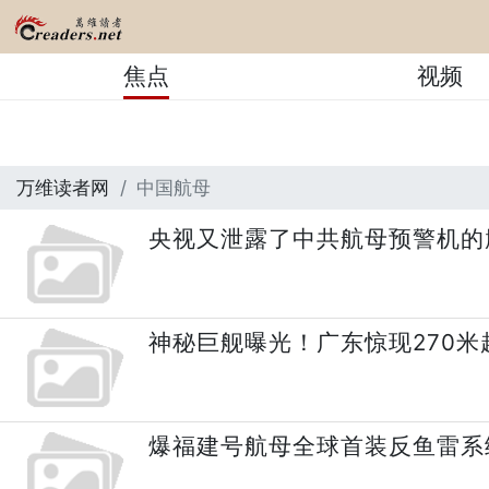
焦点
视频
万维读者网
中国航母
央视又泄露了中共航母预警机的
神秘巨舰曝光！广东惊现270米
爆福建号航母全球首装反鱼雷系