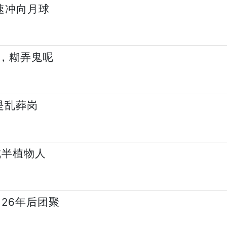
高速冲向月球
，糊弄鬼呢
是乱葬岗
成半植物人
26年后团聚