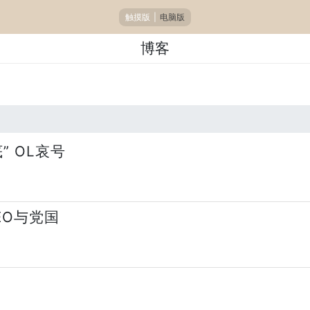
触摸版
|
电脑版
博客
 OL哀号
EO与党国