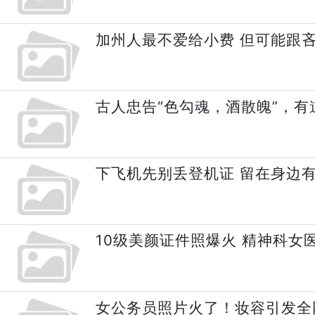
加州人最不爱给小费 但可能跟
古人忠告“色勾魂，酒散魄”，有
下飞机先别丢登机证 留在身边
10级美颜证件照爆火 精神科女
女公务员照片火了！妆容引发全