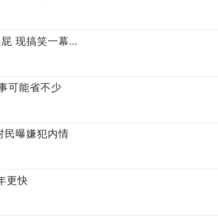
屁 现搞笑一幕…
件事可能省不少
村民曝嫌犯内情
年更快