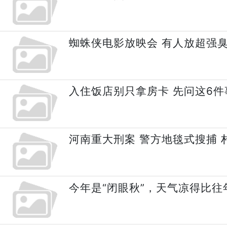
蜘蛛侠电影放映会 有人放超强臭
入住饭店别只拿房卡 先问这6
河南重大刑案 警方地毯式搜捕 
今年是“闭眼秋”，天气凉得比往