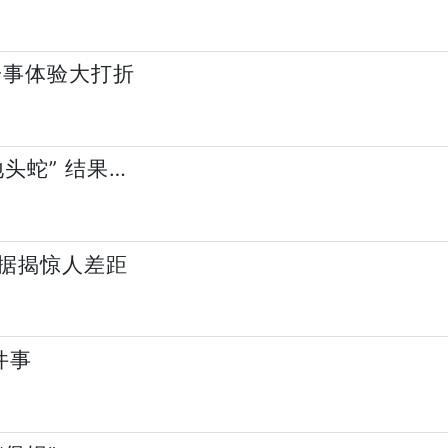
一事体验大打折
头蛇” 结果…
据揭惊人差距
件事