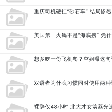
重庆司机硬扛“砂石车” 结局惨烈
美国第一火锅不是“海底捞” 凭
想多吃一份飞机餐？空姐曝这句
双语者为什么习惯同时使用两种
裸辞仅48小时 北大才女翁荔光速