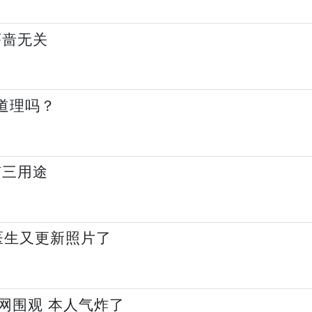
吝啬无关
道理吗？
有三用途
医生又更新照片了
网围观 本人气炸了