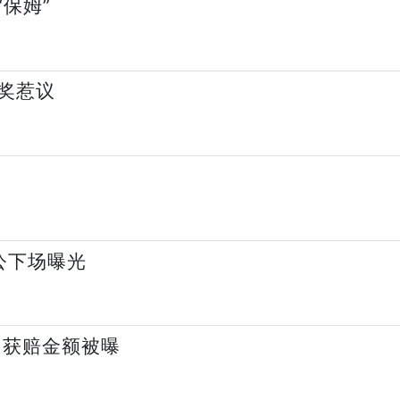
“保姆”
奖惹议
公下场曝光
 获赔金额被曝