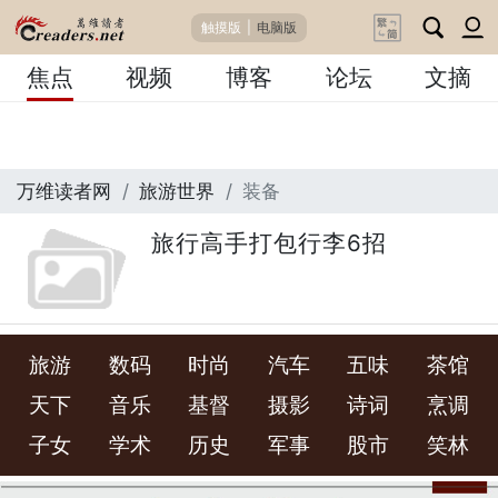
触摸版
|
电脑版
焦点
视频
博客
论坛
文摘
万维读者网
旅游世界
装备
旅行高手打包行李6招
旅游
数码
时尚
汽车
五味
茶馆
天下
音乐
基督
摄影
诗词
烹调
子女
学术
历史
军事
股市
笑林