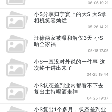
06-06 19:21
小S分享归宁宴上的大S 大S拿
相机笑容灿烂
05-26 14:21
汪徐两家被曝和解仅3天 小S
晒全家福
05-18 17:05
小S一直没对外说的一件事 这
次终于讲出来了
04-25 19:44
小S状态差到业内都看不下去
复出主持喝酒走神
04-25 19:37
小S复出1个多月，状态差到业