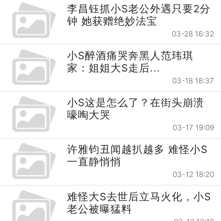
李昌钰抓小S老公外遇只要2分
钟 她获赠绝妙法宝
03-28 16:32
小S醉酒痛哭奔黑人范玮琪
家：姐姐大S走后...
03-18 18:37
小S这是怎么了？在街头崩溃
嚎啕大哭
03-17 19:09
许雅钧丑闻越扒越多 难怪小S
一直静悄悄
03-12 18:20
难怪大S去世后立马火化，小S
老公被曝猛料