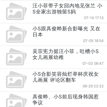
汪小菲带子女回内地见张兰 小
S全家出游独留S妈
07-14 17:13
小S跟具俊晔新合影曝光 又在
日本
07-05 18:54
吴宗宪力挺汪小菲，吐槽小S
女儿画展幼稚
07-03 08:47
小S合影笑容灿烂举杯庆祝女
儿画展 评论区翻车
06-29 23:32
具俊晔、小S前后现身韩国惹
争议