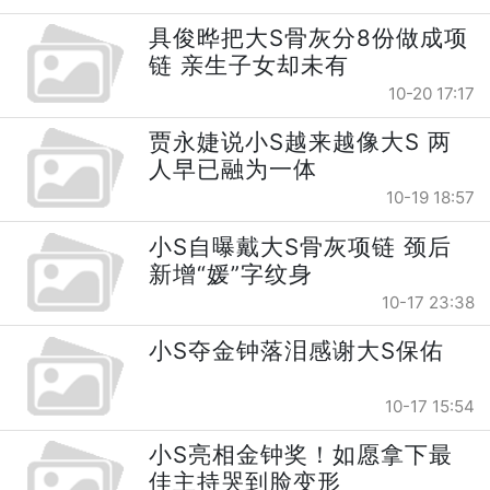
具俊晔把大S骨灰分8份做成项
链 亲生子女却未有
10-20 17:17
贾永婕说小S越来越像大S 两
人早已融为一体
10-19 18:57
小S自曝戴大S骨灰项链 颈后
新增“媛”字纹身
10-17 23:38
小S夺金钟落泪感谢大S保佑
10-17 15:54
小S亮相金钟奖！如愿拿下最
佳主持哭到脸变形