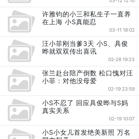
03-12 12:10
许雅钧的小三和私生子一直养
在上海 小S真能忍
03-11 18:02
汪小菲刚当爹3天 小S、具俊
晔就双双传出喜讯
02-28 19:23
张兰赴台陪产倒数 松口愧对汪
小菲：对他没母爱
02-19 23:59
小S不忍了 回应具俊晔与S妈
真实关系
02-19 10:07
小S小女儿首发绝美新照 万名