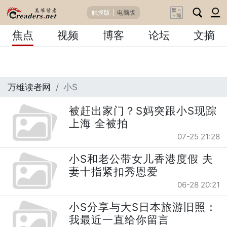
触摸版
|
电脑版
焦点
视频
博客
论坛
文摘
万维读者网
小S
被赶出家门？S妈突跟小S现踪
上海 全被拍
07-25 21:28
小S和老公带女儿香港度假 夫
妻十指紧扣秀恩爱
06-28 20:21
小S分享与大S日本旅游旧照：
我最近一直给你留言