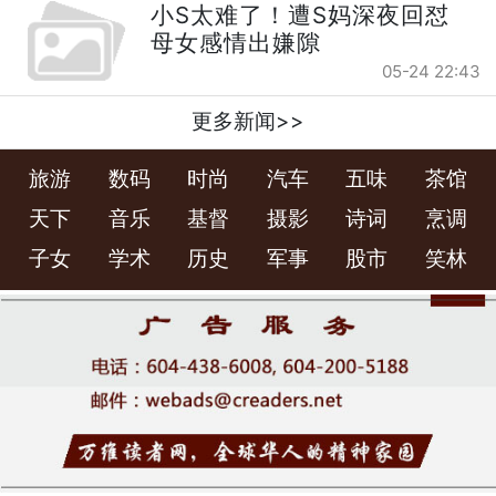
小S太难了！遭S妈深夜回怼
母女感情出嫌隙
05-24 22:43
更多新闻>>
旅游
数码
时尚
汽车
五味
茶馆
天下
音乐
基督
摄影
诗词
烹调
子女
学术
历史
军事
股市
笑林