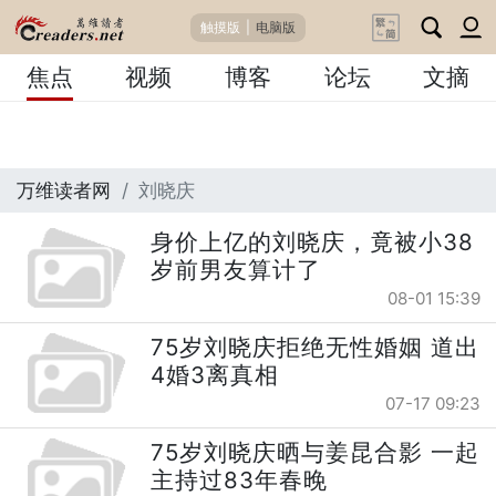
触摸版
|
电脑版
焦点
视频
博客
论坛
文摘
万维读者网
刘晓庆
身价上亿的刘晓庆，竟被小38
岁前男友算计了
08-01 15:39
75岁刘晓庆拒绝无性婚姻 道出
4婚3离真相
07-17 09:23
75岁刘晓庆晒与姜昆合影 一起
主持过83年春晚