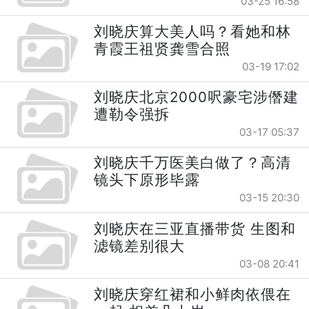
03-25 16:58
刘晓庆算大美人吗？看她和林
青霞王祖贤龚雪合照
03-19 17:02
刘晓庆北京2000呎豪宅涉僭建
遭勒令强拆
03-17 05:37
刘晓庆千万医美白做了？高清
镜头下原形毕露
03-15 20:30
刘晓庆在三亚直播带货 生图和
滤镜差别很大
03-08 20:41
刘晓庆穿红裙和小鲜肉依偎在