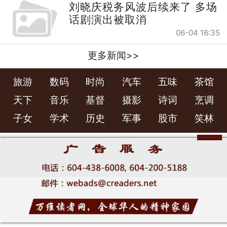
刘晓庆税务风波后续来了 多场
话剧演出被取消
06-04 16:35
更多新闻>>
旅游
数码
时尚
汽车
五味
茶馆
天下
音乐
基督
摄影
诗词
烹调
子女
学术
历史
军事
股市
笑林