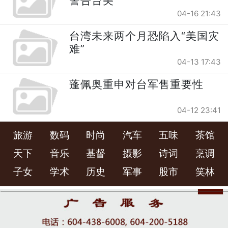
警告台美
04-16 21:43
台湾未来两个月恐陷入“美国灾
难”
04-13 17:43
蓬佩奥重申对台军售重要性
04-12 23:41
旅游
数码
时尚
汽车
五味
茶馆
天下
音乐
基督
摄影
诗词
烹调
子女
学术
历史
军事
股市
笑林