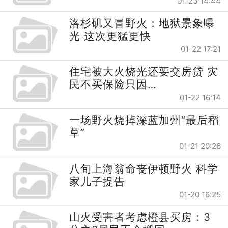
01-23 14:44
洛杉矶又冒野火：地狱景象曝
光 这次更猛更快
01-22 17:21
住宅被大火烧光还要交房贷 灾
民不买保险只因…
01-22 16:14
一场野火烧掉深蓝加州“最后稻
草”
01-21 20:26
八旬上海翁命丧伊顿野火 科学
家儿子提告
01-20 16:25
山火受害者考虑橙县买房：3