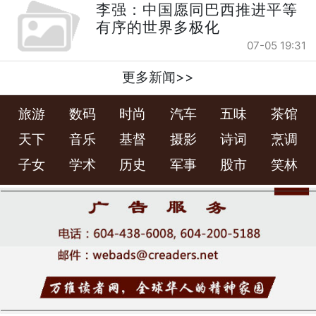
李强：中国愿同巴西推进平等
有序的世界多极化
07-05 19:31
更多新闻>>
旅游
数码
时尚
汽车
五味
茶馆
天下
音乐
基督
摄影
诗词
烹调
子女
学术
历史
军事
股市
笑林