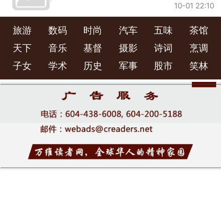
10-01 22:10
旅游
数码
时尚
汽车
五味
茶馆
天下
音乐
基督
摄影
诗词
烹调
子女
学术
历史
军事
股市
笑林