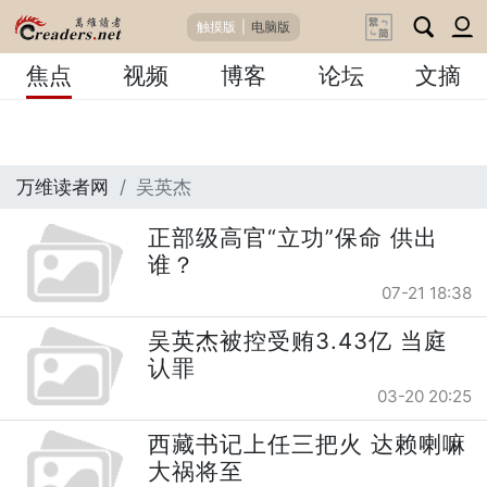
触摸版
|
电脑版
焦点
视频
博客
论坛
文摘
万维读者网
吴英杰
正部级高官“立功”保命 供出
谁？
07-21 18:38
吴英杰被控受贿3.43亿 当庭
认罪
03-20 20:25
西藏书记上任三把火 达赖喇嘛
大祸将至