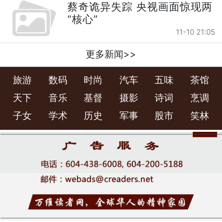
蔡奇诡异失踪 央视画面惊现两
“核心”
11-10 21:05
更多新闻>>
旅游
数码
时尚
汽车
五味
茶馆
天下
音乐
基督
摄影
诗词
烹调
子女
学术
历史
军事
股市
笑林