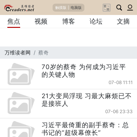
触摸版
|
电脑版
焦点
视频
博客
论坛
文摘
万维读者网
蔡奇
70岁的蔡奇 为何成为习近平
的关键人物
07-08 11:11
21大变局浮现 习最大麻烦已不
是接班人
07-06 23:33
习近平最倚重的副手蔡奇：总
书记的“超级幕僚长”