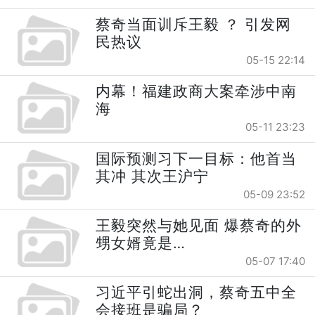
蔡奇当面训斥王毅 ？ 引发网
民热议
05-15 22:14
内幕！福建政商大案牵涉中南
海
05-11 23:23
国际预测习下一目标：他首当
其冲 其次王沪宁
05-09 23:52
王毅突然与她见面 爆蔡奇的外
甥女婿竟是…
05-07 17:40
习近平引蛇出洞，蔡奇五中全
会接班是骗局？