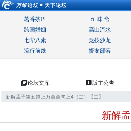
万维论坛
天下论坛
●
茗香茶语
五 味 斋
跨国婚姻
高山流水
七荤八素
竞技沙龙
流行前线
摄友部落
library_books
论坛文库
announcement
版主公告
新解孟子第五篇上万章章句上4（二）【二】
新解孟