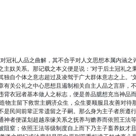
而对冠礼人品之曲解，其不合乎对人文思想本属内涵之
之主奴关系。那记载之本义便是说：‘对于后土冠礼之
其独自个体之意志超过及凌驾于广大群体意志之上。’
章有关公礼之中心思想且遏制相关自主人品之言辞，
违背衣冠者基本做人之标志，便是兽品臆想充当神品
‘造物主留下救世主赒济众生，众生要顺服且友善对待
不是民间前辈正常遗留之子嗣。那么身为主子者所遵
通神者便谋划超越亲缘关系之抚养与赡养而依照王法
被阻窒；依照王法等级制度自上而下乃主子畜养奴才