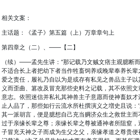
相关文案：
主话题：《孟子》第五篇（上）万章章句上
第四章之（二）、——【二】
（续）——孟先生讲：“那记载乃文贼文痞主观臆断
不适合长上者把幼下者当作牲畜饲养或晚辈奉养长辈
爱之责任，履礼乃自以为是或存有私见之兽品主子以
义而歪曲、篡改及冒充那些史料之记载，其不依照文
意志。依照迷信并私礼其神兽主子意愿而使神畜奴才
止人品了，那些如行云流水所杜撰演义之増史且说：
其一派胡言，便是臆想自己充当赒济众生之救世主而
过于亲缘长辈之尊；亲缘长辈之尊被通神者所阻窒，
子冒充天神之子而成为生父之父，亲缘孝道之尊贵便