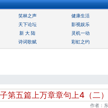
笑林之声
健康生活
天下论坛
影视娱乐
新 大 陆
灵机一动
诗词歌赋
彩虹之约
子第五篇上万章章句上4（二
作者：