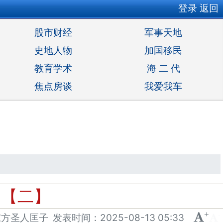
登录
返回
股市财经
军事天地
史地人物
加国移民
教育学术
海 二 代
焦点房谈
我爱我车
）【二】
+
-
东方圣人匡子
发表
时间：
2025-08-13 05:33