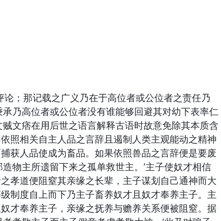
评论；那记载之广义乃在于高位者或公位者之责任乃
秉承乃高位者或公位者没有谁能够回避其对幼下表率仁
文贼文痞在用后世之语言解释古语时故意免除其本质含
不依照相关自主人品之言辞且遏制人类主观能动之精神
而捕获人品使成为畜品。如果依照兽品之言辞便是要废
那造物主所遗留下来之孤单救世主。’主子使奴才相信
行之孝道便阻窒其亲缘之长辈，主子谋划自己通神而大
等级制度自上而下乃主子畜养奴才且奴才奉养主子。主
且奴才奉养主子，亲缘之抚养与赡养关系便被阻窒。据