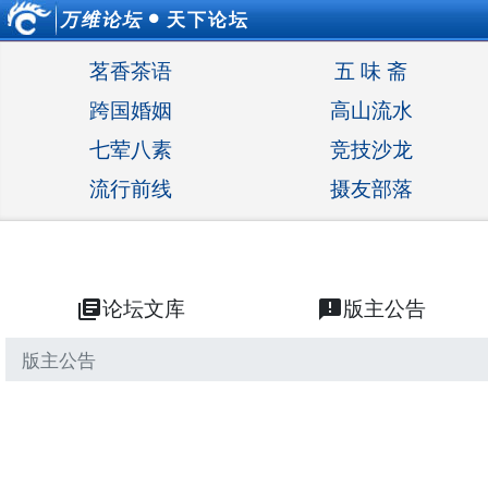
万维论坛
天下论坛
●
茗香茶语
五 味 斋
跨国婚姻
高山流水
七荤八素
竞技沙龙
流行前线
摄友部落
library_books
论坛文库
announcement
版主公告
版主公告