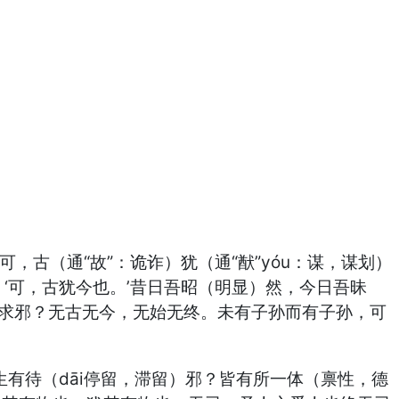
，古（通“故”：诡诈）犹（通“猷”yóu：谋，谋划）
：‘可，古犹今也。’昔日吾昭（明显）然，今日吾昧
者求邪？无古无今，无始无终。未有子孙而有子孙，可
有待（dāi停留，滞留）邪？皆有所一体（禀性，德