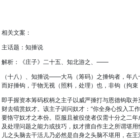
相关文案：
主话题：知捶说
解析：《庄子》二十五、知北游之、——
（十八）、知捶说——大马（筹码）之捶钩者，年八十
而好捶钩，于物无视（照料，处理）也，非钩（拘束
即手握资本筹码权柄之主子以威严捶打与恩德钩取并
财去犒赏奴才。该主子训问奴才：“你全身心投入工
要恪守奴才之本份。臣服且被役使者仅需十分之二年
及处理问题之能力或技巧，奴才擅自作主之所谓堪用
儿之头脑去干活儿乃必然是自身之头脑不堪用，在王