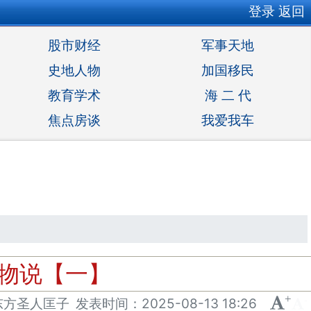
登录
返回
股市财经
军事天地
史地人物
加国移民
教育学术
海 二 代
焦点房谈
我爱我车
知物说【一】
+
-
东方圣人匡子
发表
时间：
2025-08-13 18:26