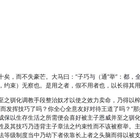
矣，而不失豪芒。大马曰：“子巧与（通“举”：都，全
，约束）无察也。是用之者，假不用者也，以长得其用
至之驯化调教手段整治奴才以使之效力卖命，乃得以
作而发挥技巧了吗？你全心全意友好对待王道了吗？”那
成保以生存生活之所需便会喜好被主子恩威并至之驯
性及其技巧乃违背主子章法之约束性而不该被察举。
法等级制度当中乃幼下者依靠长上者之头脑而得以被