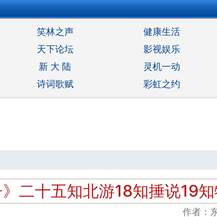
笑林之声
健康生活
天下论坛
影视娱乐
新 大 陆
灵机一动
诗词歌赋
彩虹之约
》二十五知北游18知捶说19
作者：