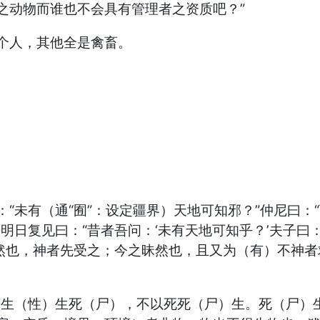
之动物而谁也不会具有管理者之资质吧？”
个人，其他全是禽畜。
未有（通“囿”：设定疆界）天地可知邪？”仲尼曰：“可
明日复见曰：“昔者吾问：‘未有天地可知乎？’夫子曰
昭然也，神者先受之；今之昧然也，且又为（有）不神
生（性）生死（尸），不以死死（尸）生。死（尸）生