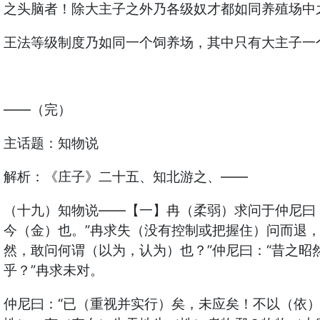
之头脑者！除大主子之外乃各级奴才都如同养殖场中
王法等级制度乃如同一个饲养场，其中只有大主子一
——（完）
主话题：知物说
解析：《庄子》二十五、知北游之、——
（十九）知物说——【一】冉（柔弱）求问于仲尼曰：“
今（金）也。”冉求失（没有控制或把握住）问而退，
然，敢问何谓（以为，认为）也？”仲尼曰：“昔之
乎？”冉求未对。
仲尼曰：“已（重视并实行）矣，未应矣！不以（依）