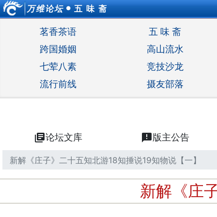
万维论坛
五 味 斋
●
茗香茶语
五 味 斋
跨国婚姻
高山流水
七荤八素
竞技沙龙
流行前线
摄友部落
library_books
论坛文库
announcement
版主公告
新解《庄子》二十五知北游18知捶说19知物说【一】
新解《庄子