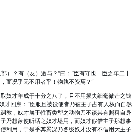
部）？有（友）道与？”曰：“臣有守也。臣之年二十
，而况乎无不用者乎！物孰不资焉？”
榨取奴才年成于十分之八了，且不用损失细毫微芒之钱
奴才回禀：“臣服且被役使者乃被主子占有人权而自然
化调教，奴才属于牲畜类型之动物乃不该具有照料自身
主子乃想象使听话之奴才堪用，而奴才假借主子那想事
支使利用，于是乎其景况乃各级奴才没有不借用大主子