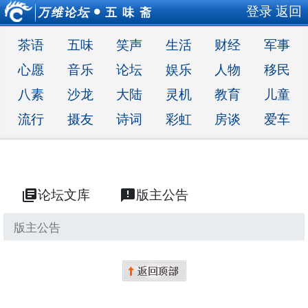
登录
返回
万维论坛
五 味 斋
●
茶语
五味
笑声
生活
财经
军事
心愿
音乐
论坛
娱乐
人物
移民
八素
沙龙
大陆
灵机
教育
儿童
流行
摄友
诗词
彩虹
房谈
爱车
library_books
论坛文库
announcement
版主公告
版主公告