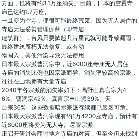
方面，也将有约3.1万座消失。目前，日本的空置寺
庙已达约1.7万座。
一旦变为空寺，便很可能最终荒废。因为无人居住的
寺庙无法妥善管理伽蓝（即寺庙
建筑群），台风只要掀起几片屋瓦就可能导致漏雨，
最终建筑腐朽无法修复。或有动
物闯入，粪便污染导致无法使用。
日本最大宗派曹洞宗中，近6000座寺庙无人居住
寺庙的消失比例也因宗派而异。消失率较高的宗派，
往往在山地拥有大量寺庙。
2040年各宗派的消失率如下：高野山真言宗为4
6%、曹洞宗42%、真言宗丰山派39%、天
台宗36%。这些数据暗示宗派存续都已岌岌可危。
日本最大宗派曹洞宗现有约1万4200座寺庙，预计有
近6000座将变为无人寺。尽管宗派
正召开研讨会商讨地方寺庙的对策，但至今仍未找到