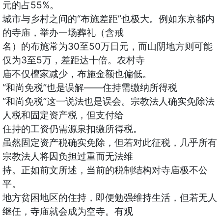
元的占55%。
城市与乡村之间的“布施差距”也极大。例如东京都内
的寺庙，举办一场葬礼（含戒
名）的布施常为30至50万日元，而山阴地方则可能
仅为3至5万，差距达十倍。农村寺
庙不仅檀家减少，布施金额也偏低。
“和尚免税”也是误解——住持需缴纳所得税
“和尚免税”这一说法也是误会。宗教法人确实免除法
人税和固定资产税，但支付给
住持的工资仍需源泉扣缴所得税。
虽然固定资产税确实免除，但若对此征税，几乎所有
宗教法人将因负担过重而无法维
持。正如前文所述，当前的税制结构对寺庙极不公
平。
地方贫困地区的住持，即便勉强维持生活，但若无人
继任，寺庙就会成为空寺。有观