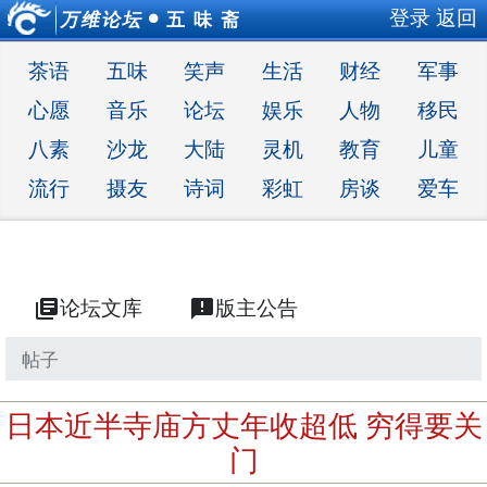
登录
返回
万维论坛
五 味 斋
●
茶语
五味
笑声
生活
财经
军事
心愿
音乐
论坛
娱乐
人物
移民
八素
沙龙
大陆
灵机
教育
儿童
流行
摄友
诗词
彩虹
房谈
爱车
library_books
论坛文库
announcement
版主公告
帖子
日本近半寺庙方丈年收超低 穷得要关
门