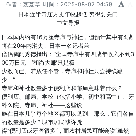
+
-
作者：芨芨草
时间：
2025-08-07 04:59
日本近半寺庙方丈年收超低 穷得要关门
中文导报
日本国内约有16万座寺庙与神社，但预计其中有4成
将在20年内消失。日本一名记者兼
僧侣鵜飼秀德指出：“全国寺庙中有四成年收入不到3
00万日元，‘和尚大赚’只是极
少数而已。若放任不管，寺庙和神社只会持续减
少。”
寺庙和神社数量多于便利店和邮局意味着什么？
便利店、邮局、学校（包括小学、初中和高中）、牙
科医院、寺庙、神社——这些设
施在日本几乎每个地区都可以见到。那么，它们各自
的数量是多少？城市居民或许觉
得“便利店或牙医很多”，而农村居民可能会说“虽然