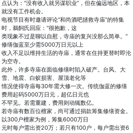
点认为：“没有收入就另谋职业”，但在偏远地区，本
就没有工作机会。
电视节目有时邀请评论“和尚酒吧拯救寺庙”的特集
时，鵜飼氏回应：“很抱歉，这
类现象不过是聊以自慰，寺庙的复兴没那么简单。”
修缮伽蓝至少需5000万日元以上
收入不足以维持生活的寺庙，通常在住持更替时即沦
为空寺。
此外，许多寺庙在面临修缮时陷入破产。台风、大
雪、地震、白蚁损害、屋顶老化等
情况使得寺庙每30年需大修一次。传统伽蓝的修缮
费用起码5000万日元，超亿日元也
不罕见。若需重建，费用则动辄数亿。
若寺庙有数百位檀家，尚可通过捐款筹集修缮资金。
以300户檀家为例，筹集6000万日
元时每户需出资20万；若只有100户，每户需出资6