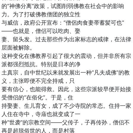
的“神佛分离”政策，试图削弱佛教在社会中的影响
力。为了打破佛教僧团的独立性
与威信，政府公开宣布：“僧侶肉食妻帯蓄髪可也”
——也就是，僧侣可以吃肉、娶
妻、留头发。过去那些作为出家标志的戒律，在法律
层面被解除。
这种变化在佛教界引起了很大的震动，但并非所有宗
派都强烈抵抗。特别是日本的净
土真宗，自中世纪以来就发展出一种“凡夫成佛”的教
义，主张即便不完全持戒，只
要有信心，也能得救。因此，这些宗派较早便开始接
受僧侣的“在俗化”。于是，住
持娶妻、生儿育女，成了不少寺院的常态。住持一家
人住在寺中，寺庙也就变成了一
种“世袭”的宗教空间——父传子，子再传孙，僧侣不
再是超脱俗世的人，而是村落