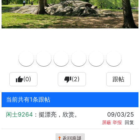
thumb_up
(0)
thumb_down
(2)
跟帖
当前共有1条跟帖
闲士9264
：挺漂亮，欣赏。
09/03/25
屏蔽
举报
回复