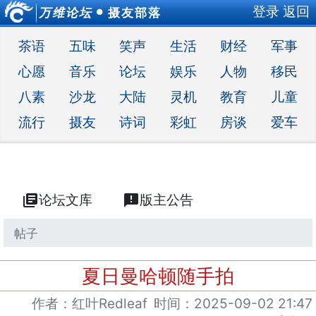
登录
返回
万维论坛
摄友部落
●
茶语
五味
笑声
生活
财经
军事
心愿
音乐
论坛
娱乐
人物
移民
八素
沙龙
大陆
灵机
教育
儿童
流行
摄友
诗词
彩虹
房谈
爱车
library_books
论坛文库
announcement
版主公告
帖子
夏日曼哈顿随手拍
作者：红叶Redleaf
时间：
2025-09-02 21:47