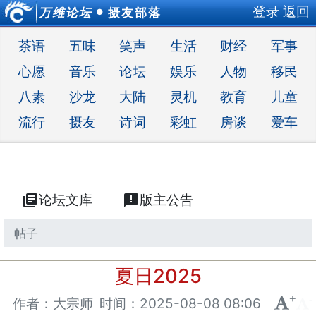
登录
返回
万维论坛
摄友部落
●
茶语
五味
笑声
生活
财经
军事
心愿
音乐
论坛
娱乐
人物
移民
八素
沙龙
大陆
灵机
教育
儿童
流行
摄友
诗词
彩虹
房谈
爱车
library_books
论坛文库
announcement
版主公告
帖子
夏日2025
+
-
作者：大宗师
时间：
2025-08-08 08:06