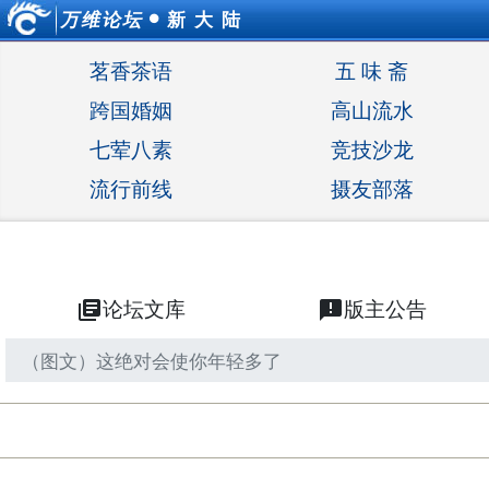
万维论坛
新 大 陆
●
茗香茶语
五 味 斋
跨国婚姻
高山流水
七荤八素
竞技沙龙
流行前线
摄友部落
library_books
论坛文库
announcement
版主公告
（图文）这绝对会使你年轻多了