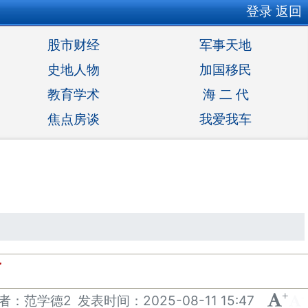
登录
返回
股市财经
军事天地
史地人物
加国移民
教育学术
海 二 代
焦点房谈
我爱我车
了
+
-
者：范学德2
发表
时间：
2025-08-11 15:47