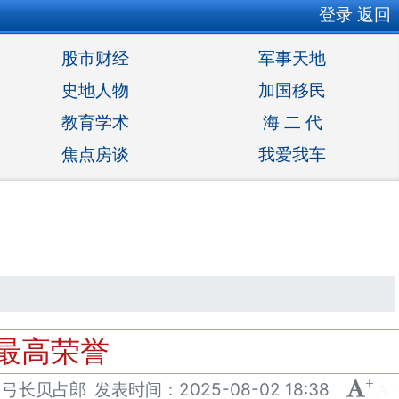
登录
返回
股市财经
军事天地
史地人物
加国移民
教育学术
海 二 代
焦点房谈
我爱我车
最高荣誉
+
-
：弓长贝占郎
发表
时间：
2025-08-02 18:38