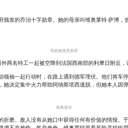
府颁发的乔治十字勋章。她的母亲叫维奥莱特·萨博，
塔妮娅接受勋章
与另外两名特工一起被空降到法国西南部的利摩日附近
动领袖一起行动时，在路上遇到德军埋伏。他们将车
，她决定集中火力帮助阿纳斯塔西逃脱，但她本人因
维奥莱特
的折磨。敌人没有从她口中获得任何有价值的情报。
俘虏不幸被炸，气息奄奄，维奥莱特冒着风险寻找饮