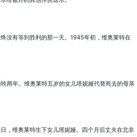
没有等到胜利的那一天。1945年初，维奥莱特在
经牺牲两年。维奥莱特五岁的女儿塔妮娅代替死去的母亲
月8日，维奥莱特生下女儿塔妮娅。四个月后丈夫在北非