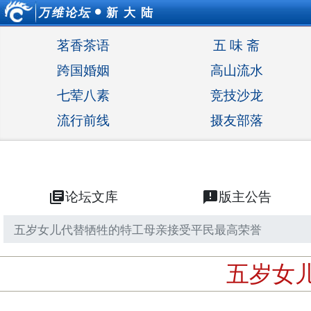
万维论坛
新 大 陆
●
茗香茶语
五 味 斋
跨国婚姻
高山流水
七荤八素
竞技沙龙
流行前线
摄友部落
library_books
论坛文库
announcement
版主公告
五岁女儿代替牺牲的特工母亲接受平民最高荣誉
五岁女