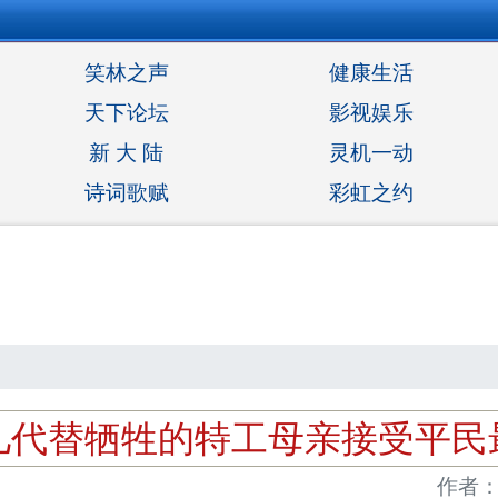
笑林之声
健康生活
天下论坛
影视娱乐
新 大 陆
灵机一动
诗词歌赋
彩虹之约
儿代替牺牲的特工母亲接受平民
作者