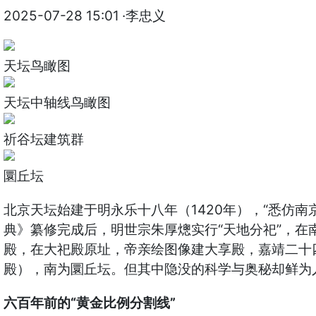
2025-07-28 15:01
·李忠义
天坛鸟瞰图
天坛中轴线鸟瞰图
祈谷坛建筑群
圜丘坛
北京天坛始建于明永乐十八年（1420年），“悉仿南
典》纂修完成后，明世宗朱厚熜实行“天地分祀”，
殿，在大祀殿原址，帝亲绘图像建大享殿，嘉靖二十
殿），南为圜丘坛。但其中隐没的科学与奥秘却鲜为
六百年前的“黄金比例分割线”