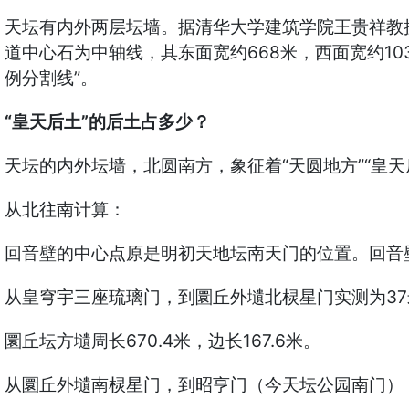
天坛有内外两层坛墙。据清华大学建筑学院王贵祥教授团
道中心石为中轴线，其东面宽约668米，西面宽约10
例分割线”。
“皇天后土”的后土占多少？
天坛的内外坛墙，北圆南方，象征着“天圆地方”“皇天
从北往南计算：
回音壁的中心点原是明初天地坛南天门的位置。回音壁
从皇穹宇三座琉璃门，到圜丘外壝北棂星门实测为37
圜丘坛方壝周长670.4米，边长167.6米。
从圜丘外壝南棂星门，到昭亨门（今天坛公园南门），