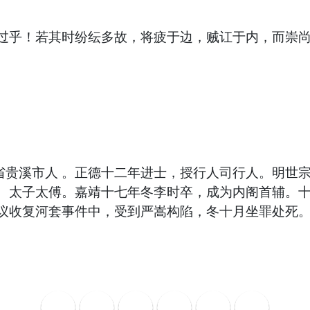
过乎！若其时纷纭多故，将疲于边，贼讧于内，而崇尚道
西省贵溪市人 。正德十二年进士，授行人司行人。明世宗
、太子太傅。嘉靖十七年冬李时卒，成为内阁首辅。
议收复河套事件中，受到严嵩构陷，冬十月坐罪处死。