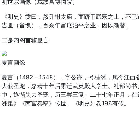
明世宗画像（藏故宫博物院）
《明史》赞曰：然升祔太庙，而跻于武宗之上，不已
告匮（音愧），百余年富庶治平之业，因以渐替。
二是内阁首辅夏言
夏言画像
夏言（1482－1548），字公谨，号桂洲，属今江
大获圣宠，嘉靖十年后累迁武英殿大学士、礼部尚书
中，逐渐失去圣宠，历三罢三复。二十七年正月，在
洲集》《南宫奏稿》传世。《明史》卷196有传。