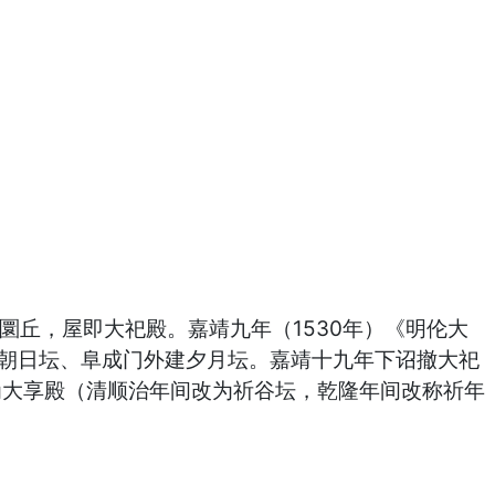
即圜丘，屋即大祀殿。嘉靖九年（1530年）《明伦大
建朝日坛、阜成门外建夕月坛。嘉靖十九年下诏撤大祀
为大享殿（清顺治年间改为祈谷坛，乾隆年间改称祈年