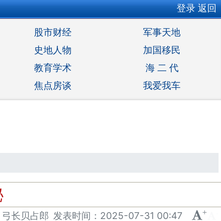
登录
返回
股市财经
军事天地
史地人物
加国移民
教育学术
海 二 代
焦点房谈
我爱我车
秘
+
-
：弓长贝占郎
发表
时间：
2025-07-31 00:47