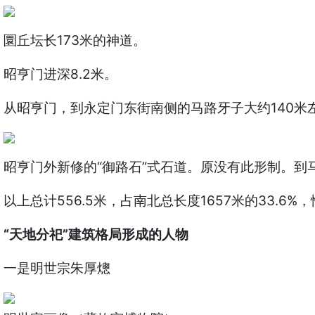
圜丘坛长173米的神道。
昭亨门进深8.2米。
从昭亨门，到永定门东街南侧的马路牙子大约140米
昭亨门外新修的“御路石”式石道。原没有此形制。到
以上总计556.5米，占南北总长度1657米的33.6
“天地分祀”建筑格局形成的人物
一是明世宗朱厚熜