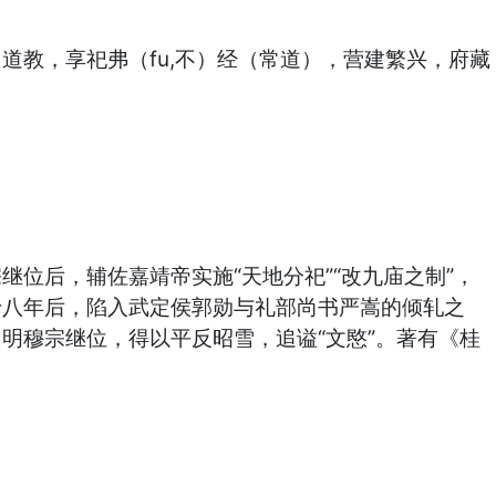
教，享祀弗（fu,不）经（常道），营建繁兴，府藏
继位后，辅佐嘉靖帝实施“天地分祀”“改九庙之制”，
十八年后，陷入武定侯郭勋与礼部尚书严嵩的倾轧之
明穆宗继位，得以平反昭雪，追谥“文愍”。著有《桂