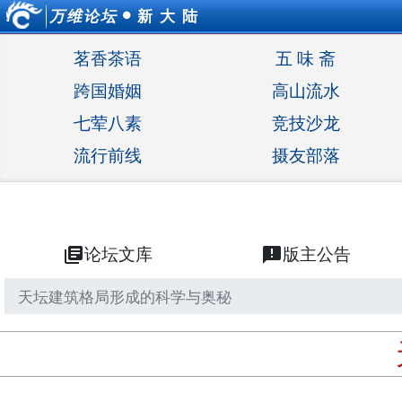
万维论坛
新 大 陆
●
茗香茶语
五 味 斋
跨国婚姻
高山流水
七荤八素
竞技沙龙
流行前线
摄友部落
library_books
论坛文库
announcement
版主公告
天坛建筑格局形成的科学与奥秘