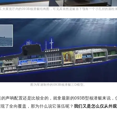
工大展览厅内的093B核潜艇结构图，可见其依然是艇首下颚有一个小孔径的圆柱
图为军迷制作的093B核潜艇三D模型。
艇的声呐配置还是比较全的，就拿最新的093B型核潜艇来说
实现了全向覆盖，那为什么说它落伍呢？
我们又是怎么仅从外观