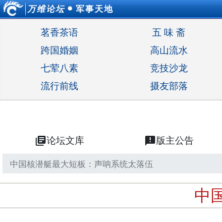
万维论坛
军事天地
●
茗香茶语
五 味 斋
跨国婚姻
高山流水
七荤八素
竞技沙龙
流行前线
摄友部落
library_books
论坛文库
announcement
版主公告
中国核潜艇最大短板：声呐系统太落伍
中