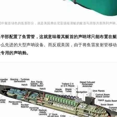
图中艇首绿色的弧形部分，就是美国弗吉尼亚级核潜艇的艇首马蹄形共形阵列声呐
艇首上半部配置了鱼雷管，这就意味着其艇首的声呐球只能布置在
什么先进的大型声呐设备。而反观美国，由于将鱼雷发射管移动
是专用的声呐舱。