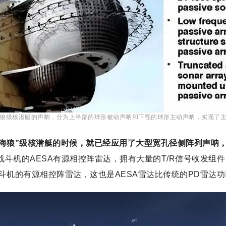
狼级核潜艇的声呐，分为上半部的球形被动声呐和下颚的球形主动声呐，实现了
“海狼”级核潜艇的时候，就已经应用了大型宽孔径侧阵列声呐，
战斗机的AESA有源相控阵雷达，拥有大量的T/R信号收发组
战斗机的有源相控阵雷达，这也是AESA雷达比传统的PD雷达