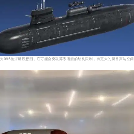
为095核潜艇设想图，它可能会突破苏系潜艇的结构限制，有更大的艇首声呐空