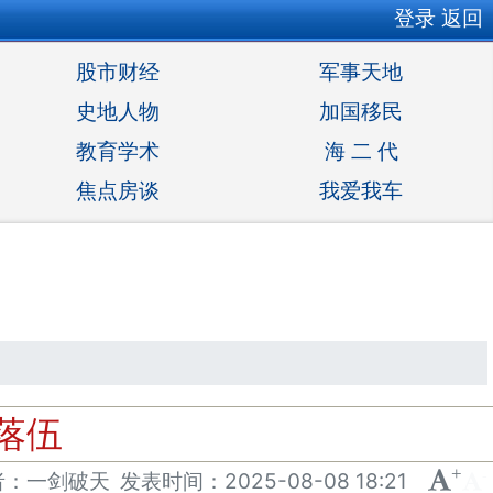
登录
返回
股市财经
军事天地
史地人物
加国移民
教育学术
海 二 代
焦点房谈
我爱我车
落伍
+
-
者：一剑破天
发表
时间：
2025-08-08 18:21