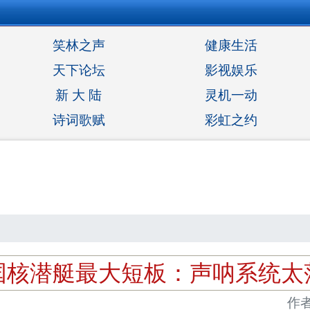
笑林之声
健康生活
天下论坛
影视娱乐
新 大 陆
灵机一动
诗词歌赋
彩虹之约
国核潜艇最大短板：声呐系统太
作