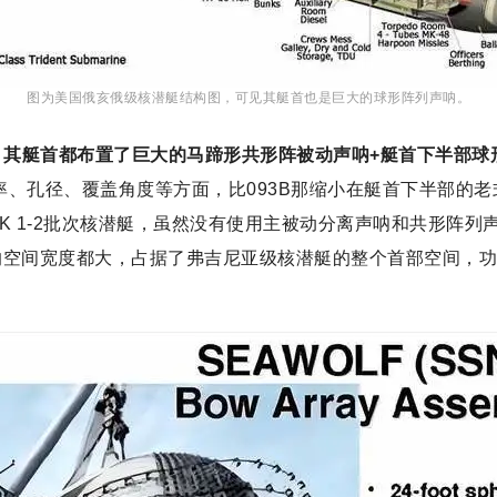
图为美国俄亥俄级核潜艇结构图，可见其艇首也是巨大的球形阵列声呐。
艇，其艇首都布置了巨大的马蹄形共形阵被动声呐+艇首下半部球
功率、孔径、覆盖角度等方面，比093B那缩小在艇首下半部
 1-2批次核潜艇，虽然没有使用主被动分离声呐和共形阵列声
内的空间宽度都大，占据了弗吉尼亚级核潜艇的整个首部空间，功