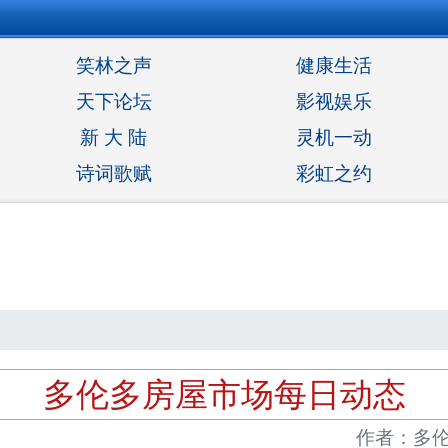
笑林之声
健康生活
天下论坛
影视娱乐
新 大 陆
灵机一动
诗词歌赋
彩虹之约
多伦多房屋市场每日动态
作者：多