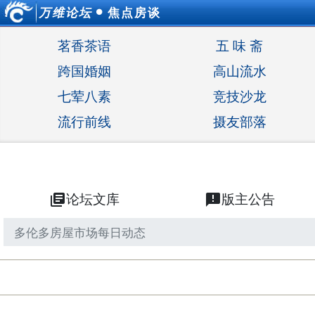
万维论坛
焦点房谈
●
茗香茶语
五 味 斋
跨国婚姻
高山流水
七荤八素
竞技沙龙
流行前线
摄友部落
library_books
论坛文库
announcement
版主公告
多伦多房屋市场每日动态