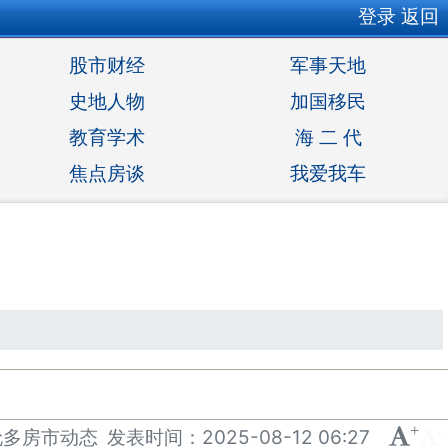
登录
返回
股市财经
军事天地
史地人物
加国移民
教育学术
海 二 代
焦点房谈
我爱我车
+
-
伦多房市动态
发表
时间：
2025-08-12 06:27