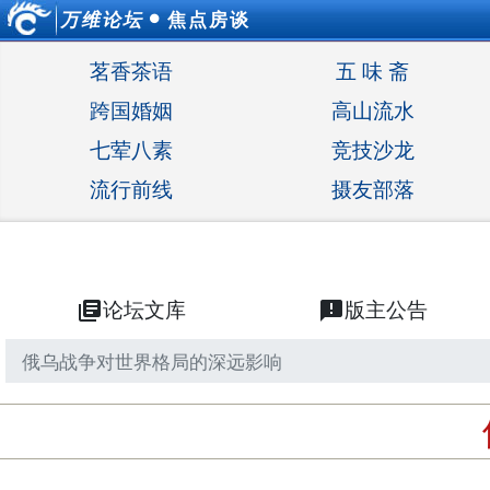
万维论坛
焦点房谈
●
茗香茶语
五 味 斋
跨国婚姻
高山流水
七荤八素
竞技沙龙
流行前线
摄友部落
library_books
论坛文库
announcement
版主公告
俄乌战争对世界格局的深远影响