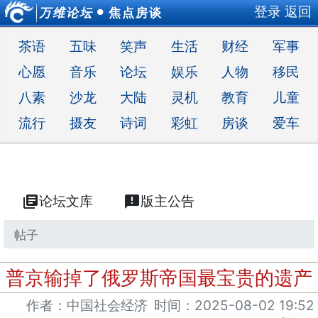
登录
返回
万维论坛
焦点房谈
●
茶语
五味
笑声
生活
财经
军事
心愿
音乐
论坛
娱乐
人物
移民
八素
沙龙
大陆
灵机
教育
儿童
流行
摄友
诗词
彩虹
房谈
爱车
library_books
论坛文库
announcement
版主公告
帖子
普京输掉了俄罗斯帝国最宝贵的遗产
作者：中国社会经济
时间：
2025-08-02 19:52