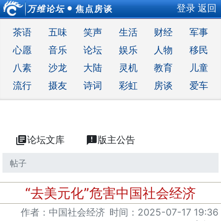
登录
返回
万维论坛
焦点房谈
●
茶语
五味
笑声
生活
财经
军事
心愿
音乐
论坛
娱乐
人物
移民
八素
沙龙
大陆
灵机
教育
儿童
流行
摄友
诗词
彩虹
房谈
爱车
library_books
论坛文库
announcement
版主公告
帖子
“去美元化”危害中国社会经济
作者：中国社会经济
时间：
2025-07-17 19:36