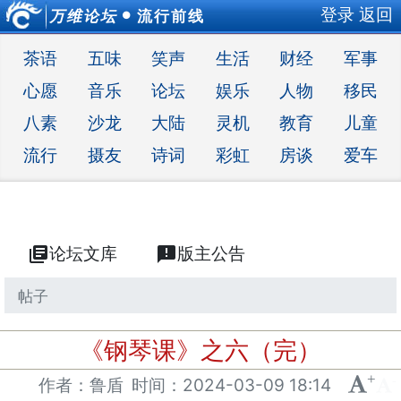
登录
返回
万维论坛
流行前线
●
茶语
五味
笑声
生活
财经
军事
心愿
音乐
论坛
娱乐
人物
移民
八素
沙龙
大陆
灵机
教育
儿童
流行
摄友
诗词
彩虹
房谈
爱车
library_books
论坛文库
announcement
版主公告
帖子
《钢琴课》之六（完）
+
-
作者：鲁盾
时间：
2024-03-09 18:14