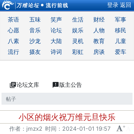
登录
返回
万维论坛
流行前线
●
茶语
五味
笑声
生活
财经
军事
心愿
音乐
论坛
娱乐
人物
移民
八素
沙龙
大陆
灵机
教育
儿童
流行
摄友
诗词
彩虹
房谈
爱车
library_books
论坛文库
announcement
版主公告
帖子
小区的烟火祝万维元旦快乐
+
-
作者：jmzx2
时间：
2024-01-01 19:57