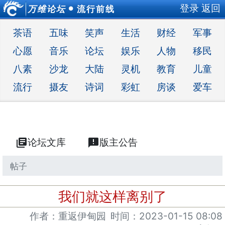
登录
返回
万维论坛
流行前线
●
茶语
五味
笑声
生活
财经
军事
心愿
音乐
论坛
娱乐
人物
移民
八素
沙龙
大陆
灵机
教育
儿童
流行
摄友
诗词
彩虹
房谈
爱车
library_books
论坛文库
announcement
版主公告
帖子
我们就这样离别了
作者：重返伊甸园
时间：
2023-01-15 08:08