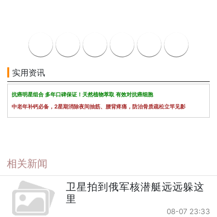
实用资讯
抗癌明星组合 多年口碑保证！天然植物萃取 有效对抗癌细胞
中老年补钙必备，2星期消除夜间抽筋、腰背疼痛，防治骨质疏松立竿见影
相关新闻
卫星拍到俄军核潜艇远远躲这
里
08-07 23:33