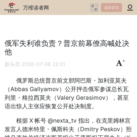
万维读者网
返回首页
俄军失利谁负责？普京前幕僚高喊处决
他
+
-
新头壳
2026-07-06 22:01
俄罗斯总统普京前文胆阿巴斯・加利亚莫夫
（Abbas Gallyamov）公开抨击俄军参谋总长瓦
列里・格拉西莫夫（Valery Gerasimov），甚至
语出惊人主张应恢复公开处决制度。
根据 X 帐号 @nexta_tv 指出，在克里姆林宫
发言人德米特里・佩斯科夫（Dmitry Peskov）拒