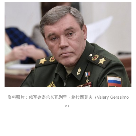
资料照片：俄军参谋总长瓦列里・格拉西莫夫（Valery Gerasimo
v）