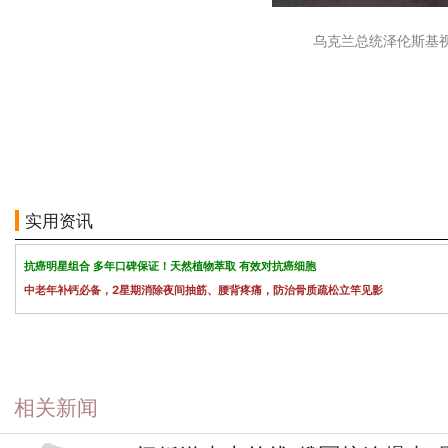
乌克兰总统泽伦斯基
实用资讯
抗癌明星组合 多年口碑保证！天然植物萃取 有效对抗癌细胞
中老年补钙必备，2星期消除夜间抽筋、腰背疼痛，防治骨质疏松立竿见影
相关新闻