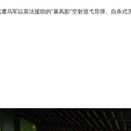
乌军以英法援助的“暴风影”空射巡弋导弹、自杀式