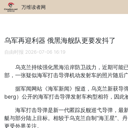
万维读者网
乌军再迎利器 俄黑海舰队更要发抖了
自由时报
2026-07-06 16:19
乌克兰持续强化黑海沿岸防卫战力，近期可能已获得“海军
部，一张疑似海军打击导弹机动发射车的照片随后
据军闻网站《海军新闻》报道，乌克兰新获导弹发
berg）公开的海军打击导弹发射车构型相符，因
海军打击导弹是新一代匿踪反舰巡弋导弹，最新型
艇与部分陆上目标。相较于乌克兰自制“海王星”、丹麦
更受外界关注。