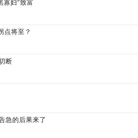
黑寡妇”致富
拐点将至？
切断
告急的后果来了