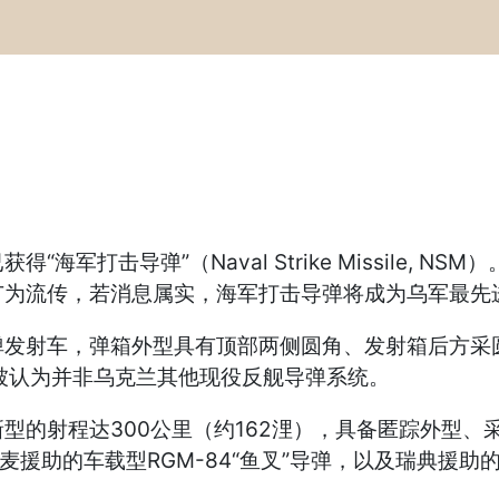
打击导弹”（Naval Strike Missile, 
广为流传，若消息属实，海军打击导弹将成为乌军最先
射车，弹箱外型具有顶部两侧圆角、发射箱后方采圆形
此被认为并非乌克兰其他现役反舰导弹系统。
的射程达300公里（约162浬），具备匿踪外型、
援助的车载型RGM-84“鱼叉”导弹，以及瑞典援助的