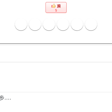
5
...