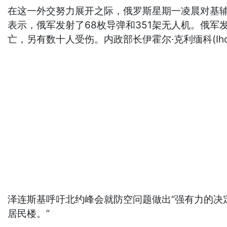
在这一外交努力展开之际，俄罗斯星期一凌晨对基辅
表示，俄军发射了68枚导弹和351架无人机。俄军
亡，另有数十人受伤。内政部长伊霍尔·克利缅科(Ihor
泽连斯基呼吁北约峰会就防空问题做出“强有力的决定
居民楼。”