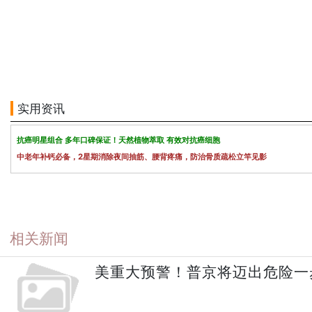
实用资讯
抗癌明星组合 多年口碑保证！天然植物萃取 有效对抗癌细胞
中老年补钙必备，2星期消除夜间抽筋、腰背疼痛，防治骨质疏松立竿见影
相关新闻
美重大预警！普京将迈出危险一步.