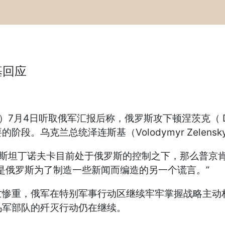
基回应
或普京）7月4日听取俄军汇报后称，俄罗斯攻下顿涅茨克（ 
。乌克兰总统泽连斯基（Volodymyr Zelens
康斯坦丁诺夫卡目前处于俄罗斯的控制之下，那么普京
是俄罗斯为了制造一些新闻而编造的另一个谎言。”
惨重，俄军在特别军事行动区继续牢牢掌握战略主动权
乌军部队的歼灭行动仍在继续。