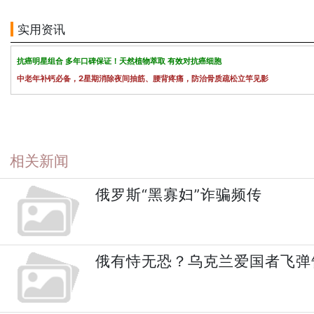
实用资讯
抗癌明星组合 多年口碑保证！天然植物萃取 有效对抗癌细胞
中老年补钙必备，2星期消除夜间抽筋、腰背疼痛，防治骨质疏松立竿见影
相关新闻
俄罗斯“黑寡妇”诈骗频传
俄有恃无恐？乌克兰爱国者飞弹