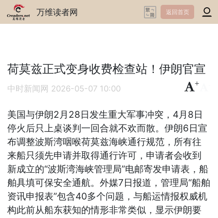
万维读者网
返回首页
荷莫兹正式变身收费检查站！伊朗官宣
+
-
中时新闻网
2026-05-07 10:00
美国与伊朗2月28日发生重大军事冲突，4月8日
停火后只上桌谈判一回合就不欢而散。伊朗6日宣
布调整波斯湾咽喉荷莫兹海峡通行规范，所有往
来船只须先申请并取得通行许可，申请者会收到
新成立的“波斯湾海峡管理局”电邮寄发申请表，船
舶具填可保安全通航。外媒7日报道，管理局“船舶
资讯申报表”包含40多个问题，与船运情报权威机
构此前从船东获知的情形非常类似，显示伊朗要