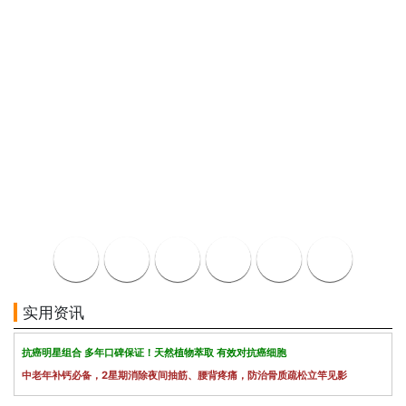
实用资讯
抗癌明星组合 多年口碑保证！天然植物萃取 有效对抗癌细胞
中老年补钙必备，2星期消除夜间抽筋、腰背疼痛，防治骨质疏松立竿见影