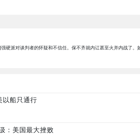
朗强硬派对谈判者的怀疑和不信任。保不齐就内讧甚至火并内战了。
美以船只通行
汲：美国最大挫败