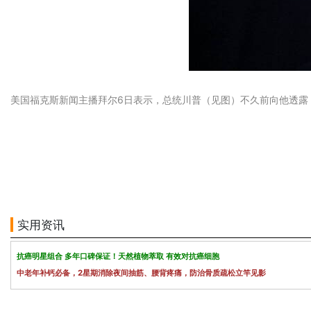
美国福克斯新闻主播拜尔6日表示，总统川普（见图）不久前向他透露
实用资讯
抗癌明星组合 多年口碑保证！天然植物萃取 有效对抗癌细胞
中老年补钙必备，2星期消除夜间抽筋、腰背疼痛，防治骨质疏松立竿见影