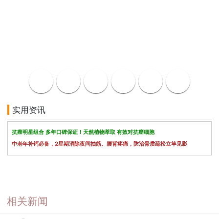
实用资讯
抗癌明星组合 多年口碑保证！天然植物萃取 有效对抗癌细胞
中老年补钙必备，2星期消除夜间抽筋、腰背疼痛，防治骨质疏松立竿见影
相关新闻