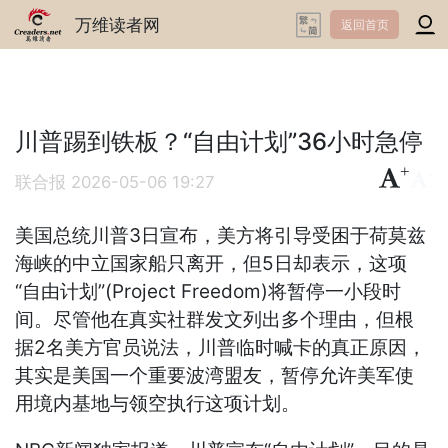
万维读者网
返回首页
川普踢到铁板？“自由计划”36小时急停
+
-
联合报
2026-05-06 19:27
美国总统川普3日宣布，美方将引导受困于荷莫兹
海峡的中立国家船只离开，但5日却表示，这项
“自由计划”(Project Freedom)将暂停一小段时
间。尽管他在真实社群发文列出多个理由，但根
据2名美方官员说法，川普临时喊卡的真正原因，
其实是美国一个重要波湾盟友，暂停允许美军使
用境内基地与领空执行这项计划。