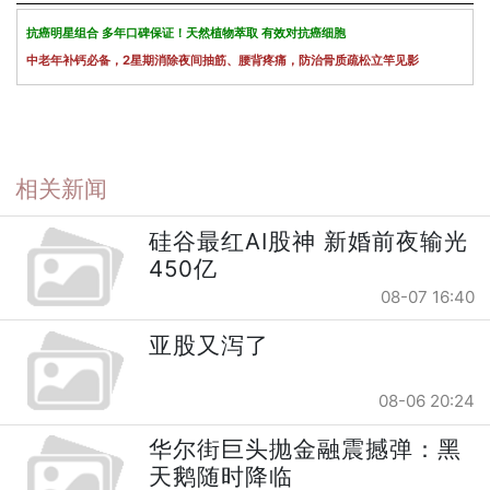
抗癌明星组合 多年口碑保证！天然植物萃取 有效对抗癌细胞
中老年补钙必备，2星期消除夜间抽筋、腰背疼痛，防治骨质疏松立竿见影
相关新闻
硅谷最红AI股神 新婚前夜输光
450亿
08-07 16:40
亚股又泻了
08-06 20:24
华尔街巨头抛金融震撼弹：黑
天鹅随时降临