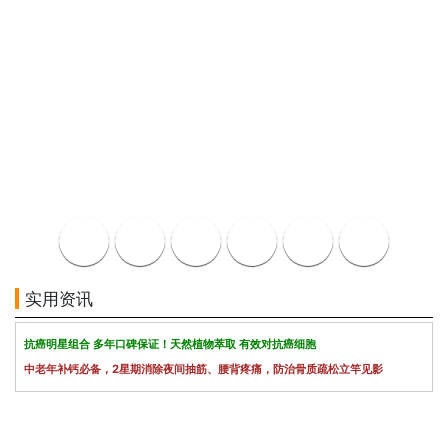
实用资讯
抗癌明星组合 多年口碑保证！天然植物萃取 有效对抗癌细胞
中老年补钙必备，2星期消除夜间抽筋、腰背疼痛，防治骨质疏松立竿见影