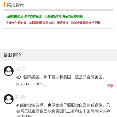
实用资讯
抗癌明星组合 多年口碑保证！天然植物萃取 有效对抗癌细胞
中老年补钙必备，2星期消除夜间抽筋、腰背疼痛，防治骨质疏松立竿见影
最新评论
g2j2
在中国骂美国，到了西方和美国，还是只会骂美国。
2026-06-15 19:33
屏蔽
陆德
有能耐你去选啊。也不拿镜子照照你自己的贱逼像。只
会骂总统显示自己欺负美国民主有种去中国骂骂试试@
湘江评语