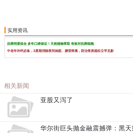
实用资讯
抗癌明星组合 多年口碑保证！天然植物萃取 有效对抗癌细胞
中老年补钙必备，2星期消除夜间抽筋、腰背疼痛，防治骨质疏松立竿见影
相关新闻
亚股又泻了
华尔街巨头抛金融震撼弹：黑天