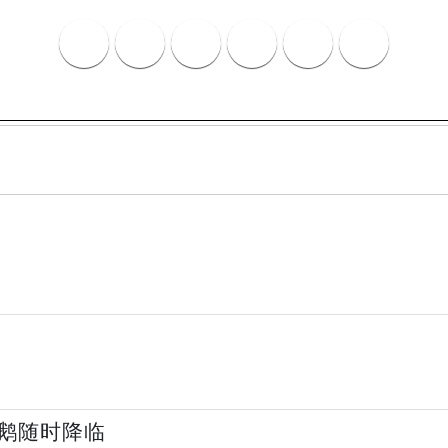
鹅随时降临