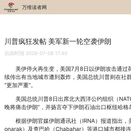
万维读者网
川普疯狂发帖 美军新一轮空袭伊朗
自由时报
2026-07-08 17:40
美伊停火再生变，美国7月8日以伊朗攻击通过荷
续传出有当地城市遭到轰炸，美国总统川普则在社群
“更加严重”。
美国总统川普8日出席北大西洋公约组织（NATO
晚将痛击伊朗”，并扬言夺下伊朗石油出口枢纽哈格
根据伊朗官媒伊朗通讯社（IRNA）报道指出，美国
onarak）及查巴哈（Chabahar）等港口城