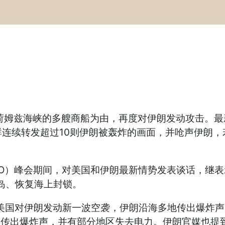
姆兹海峡的多艘商船为由，再度对伊朗发动攻击。最
连续转发超过10则伊朗被轰炸的画面，并呛声伊朗
）峰会期间，对美国和伊朗最新情势发表谈话，继表示
岛、恢复海上封锁。
对伊朗发动新一波空袭，伊朗沿海多地传出爆炸声。包含
市都接连传出爆炸声，并有部分地区失去电力。伊朗官媒也提