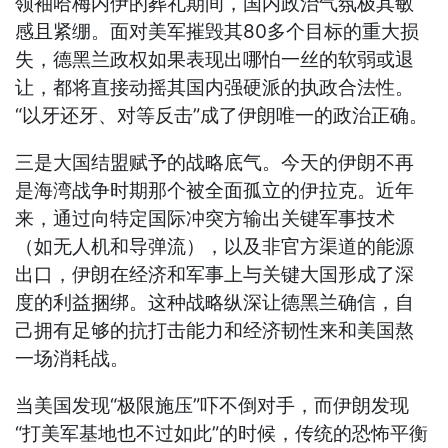
领袖哈梅内伊的葬礼期间，国内政治气氛极其敏
感且紧绷。面对美军摧毁其80多个目标的重大损
失，德黑兰政权如果表现出哪怕一丝的软弱或退
让，都将直接动摇其国内强硬派的执政合法性。
“以牙还牙、对等反击”成了伊朗唯一的政治正确。
三是大国结盟赋予的战略底气。今天的伊朗不再
是海湾战争时期那个被全面孤立的伊拉克。近年
来，通过向特定国际冲突方输出关键军事技术
（如无人机和导弹流），以及非官方渠道的能源
出口，伊朗在经济和军事上与关键大国形成了深
度的利益捆绑。这种战略纵深让德黑兰确信，自
己拥有足够的抗打击能力和经济韧性来和美国熬
一场消耗战。
当美国发现“极限施压”吓不倒对手，而伊朗发现
“打美军基地也不过如此”的时候，传统的恐怖平衡