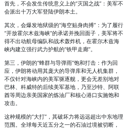
首先，不会发生传统意义上的“灭国之战”：美军不
会派出十万大军登陆伊朗本土。
其次，会爆发地狱级的“海空贴身肉搏”：为了履行
“开放霍尔木兹海峡”的承诺并挽回面子，美军将不
得不出动航母编队和战术轰炸机，在霍尔木兹海
峡内建立强行武力护航的“铁甲走廊”。
第三，伊朗的“蜂群与导弹雨”饱和打击：作为回
应，伊朗将动用其庞大的导弹库和无人机集群，
不仅针对海峡内的美军驱逐舰，更会无差别地对
巴林、科威特的后续美军基地，乃至沙特、阿联
酋等周边亲美国家的炼油厂和核心港口实施饱和
攻击。
这种规模的“大打”，其破坏力将远远超出中东地理
范围。全球每天近五分之一的石油过境被切断，