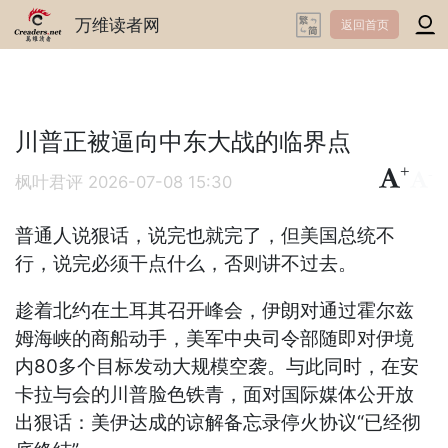
万维读者网
返回首页
川普正被逼向中东大战的临界点
+
-
枫叶君评
2026-07-08 15:30
普通人说狠话，说完也就完了，但美国总统不
行，说完必须干点什么，否则讲不过去。
趁着北约在土耳其召开峰会，伊朗对通过霍尔兹
姆海峡的商船动手，美军中央司令部随即对伊境
内80多个目标发动大规模空袭。与此同时，在安
卡拉与会的川普脸色铁青，面对国际媒体公开放
出狠话：美伊达成的谅解备忘录停火协议“已经彻