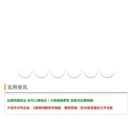
实用资讯
抗癌明星组合 多年口碑保证！天然植物萃取 有效对抗癌细胞
中老年补钙必备，2星期消除夜间抽筋、腰背疼痛，防治骨质疏松立竿见影