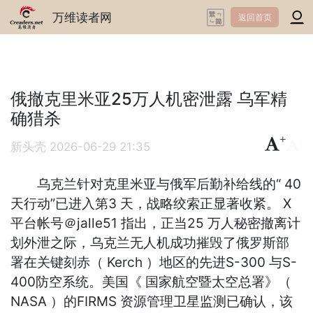
万维读者网
返回首页
俄撤克里米亚25万人机密泄露 乌军精
确猎杀
+
-
新头壳
2026-06-29 21:35
乌克兰针对克里米亚与俄军后勤补给线的“ 40
天行动”已进入第3 天，战略绞索正显著收紧。 X
平台帐号＠jalle51 指出，正当25 万人秘密撤离计
划外泄之际，乌克兰无人机成功摧毁了俄罗斯部
署在关键刻赤（ Kerch ）地区的先进S-300 与S-
400防空系统。美国《 国家航空暨太空总署》（
NASA ）的FIRMS 资源管理卫星监测已确认，该