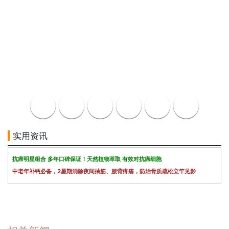
实用资讯
抗癌明星组合 多年口碑保证！天然植物萃取 有效对抗癌细胞
中老年补钙必备，2星期消除夜间抽筋、腰背疼痛，防治骨质疏松立竿见影