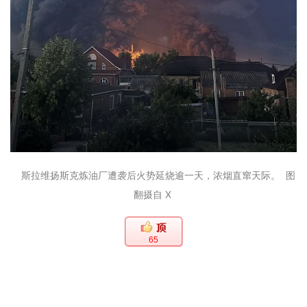
斯拉维扬斯克炼油厂遭袭后火势延烧逾一天，浓烟直窜天际。 图
翻摄自 X
65