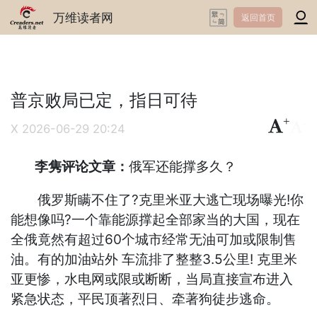
万维读者网
返回首页
普京败局已定，指日可待
+
-
X
2026-06-29 20:24
李隽评论文章：
俄军还能撑多久？
俄罗斯瞒不住了?克里米亚大逃亡现场曝光!你
能想像吗?一个靠能源撑起全部家当的大国，现在
全俄竟然有超过60个城市经常无油可加或限制售
油。有的加油站外 车流排了整整3.5公里! 克里米
亚更惨，水电网或限或断断，当局直接宣布进入
紧急状态，平民顶著烈日、牵著狗徒步逃命。