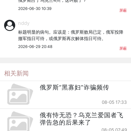
俄罗斯占了乌克兰4州，这叫败了？
2026-06-30 10:39
屏蔽
nddy
标题明显的病句。应该是：俄罗斯败局已定，俄军投降
撤军指日可待，或俄罗斯再次解体指日可待。
2026-06-29 20:48
屏蔽
相关新闻
俄罗斯“黑寡妇”诈骗频传
08-05 17:33
俄有恃无恐？乌克兰爱国者飞
弹告急的后果来了
08-05 07:49