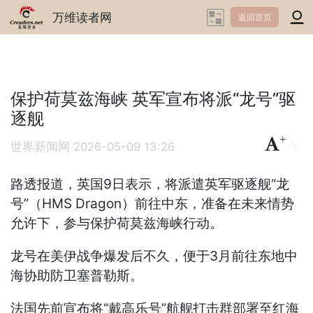
万维读者网
返回首页
保护荷莫兹海峡 英军宣布将派“龙号”驱
逐舰
+
-
世界新闻网
2026-05-09 13:26
路透报道，英国9日表示，将派遣英军驱逐舰“龙
号”（HMS Dragon）前往中东，准备在未来情势
允许下，参与保护荷莫兹海峡行动。
龙号在美伊战争爆发后不久，便于3月前往东地中
海协助防卫塞普勒斯。
法国先前宣布将“戴高乐号”航舰打击群部署至红海