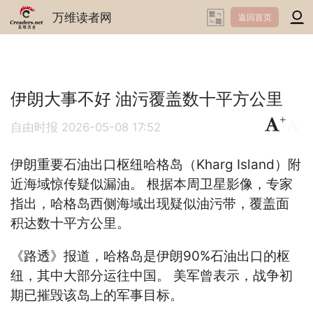
万维读者网
返回首页
伊朗大事不好 油污覆盖数十平方公里
+
-
自由时报
2026-05-08 17:52
伊朗重要石油出口枢纽哈格岛（Kharg Island）附
近海域惊传疑似漏油。 根据本周卫星影像，专家
指出，哈格岛西侧海域出现疑似油污带，覆盖面
积达数十平方公里。
《路透》报道，哈格岛是伊朗90%石油出口的枢
纽，其中大部分运往中国。 美军曾表示，战争初
期已摧毁该岛上的军事目标。