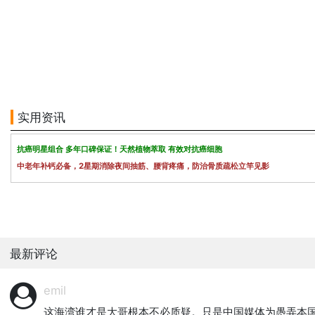
实用资讯
抗癌明星组合 多年口碑保证！天然植物萃取 有效对抗癌细胞
中老年补钙必备，2星期消除夜间抽筋、腰背疼痛，防治骨质疏松立竿见影
最新评论
emil
这海湾谁才是大哥根本不必质疑。只是中国媒体为愚弄本