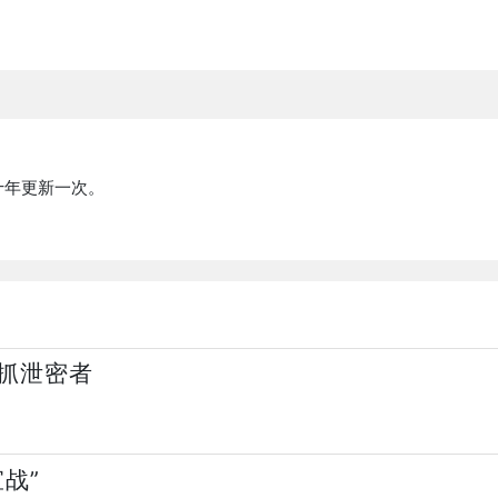
十年更新一次。
抓泄密者
战”