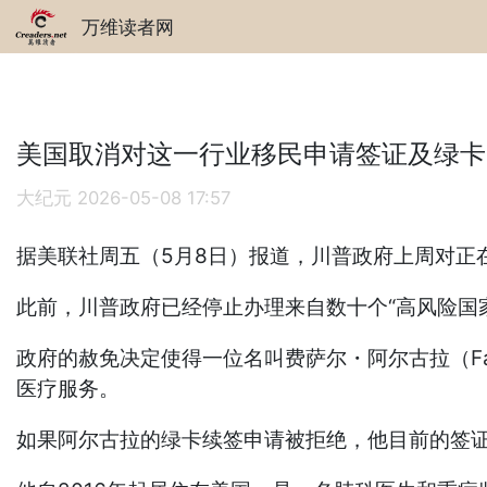
万维读者网
美国取消对这一行业移民申请签证及绿卡
大纪元
2026-05-08 17:57
据美联社周五（5月8日）报道，川普政府上周对正
此前，川普政府已经停止办理来自数十个“高风险国
政府的赦免决定使得一位名叫费萨尔・阿尔古拉（Fay
医疗服务。
如果阿尔古拉的绿卡续签申请被拒绝，他目前的签证